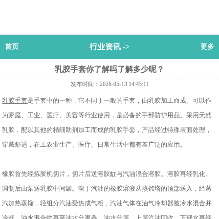
行业资讯
->
首页
更多
乳胶手套你了解吗了解多少呢？
发布时间：2026-05-13 14:45:11
乳胶手套
是手套中的一种，它不同于一般的手套，由乳胶加工而成。可以作
为家庭、工业、医疗、美容等行业使用，是必备的手部防护用品。采用天然
乳胶，配以其他的精细助剂加工而成的乳胶手套，产品经过特殊表面处理，
穿戴舒适，在工农业生产、医疗、日常生活中都有着广泛的应用。
橡胶首先经炼胶机切片，切片后送溶胶缸与汽油混合溶胶。溶胶再经乳化、
调制后由泵送乳胶中间罐。溶于汽油的橡胶溶液从蒸馏塔的顶部送入，经蒸
汽加热蒸馏，轻组分汽油受热成气相，汽油气体在油气冷却器被冷水混合并
冷却。油水混合物再至油水分离器，油水分层。上层汽油回收，下部水再经