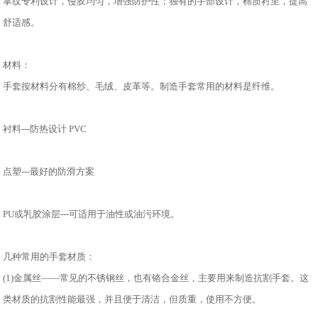
掌纹专利设计，侵胶均匀，增强防护性；独有的手部设计，棉质衬里，提高
舒适感。
材料：
手套按材料分有棉纱、毛绒、皮革等。制造手套常用的材料是纤维。
衬料---防热设计 PVC
点塑---最好的防滑方案
PU或乳胶涂层---可适用于油性或油污环境。
几种常用的手套材质：
(1)金属丝——常见的不锈钢丝，也有铬合金丝，主要用来制造抗割手套。这
类材质的抗割性能最强，并且便于清洁，但质重，使用不方便。