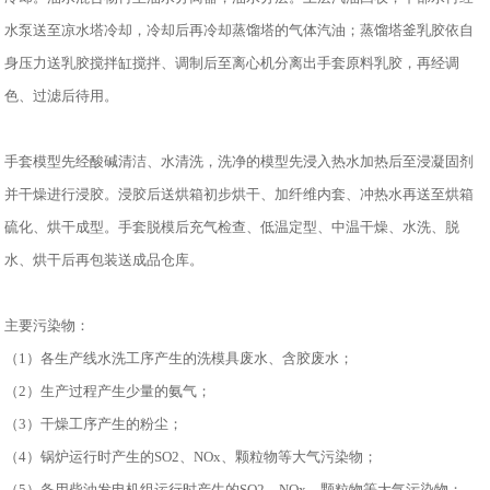
水泵送至凉水塔冷却，冷却后再冷却蒸馏塔的气体汽油；蒸馏塔釜乳胶依自
身压力送乳胶搅拌缸搅拌、调制后至离心机分离出手套原料乳胶，再经调
色、过滤后待用。
手套模型先经酸碱清洁、水清洗，洗净的模型先浸入热水加热后至浸凝固剂
并干燥进行浸胶。浸胶后送烘箱初步烘干、加纤维内套、冲热水再送至烘箱
硫化、烘干成型。手套脱模后充气检查、低温定型、中温干燥、水洗、脱
水、烘干后再包装送成品仓库。
主要污染物：
（1）各生产线水洗工序产生的洗模具废水、含胶废水；
（2）生产过程产生少量的氨气；
（3）干燥工序产生的粉尘；
（4）锅炉运行时产生的SO2、NOx、颗粒物等大气污染物；
（5）备用柴油发电机组运行时产生的SO2、NOx、颗粒物等大气污染物；