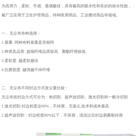
为高弹力，柔软、手感、垂感极佳，具有极高的吸水性和良好的保水性能，
被广泛应用于卫生护理用品，特种医用用品、工业擦拭用品等领域。
一、无尘布布种选择：
1.基重: 同种布料基重是否相同
2.种类及品质: 超细纤维品质较高、聚酯纤维较低
3.柔软度: 越柔软越佳
4.抗磨损度: 越强越不掉纤维
二、无尘布不同封边方式发尘量比较：
无尘布按封边方式可分为：热切割、超声波切割、激光切割和一般冷切割
1.激光切割:封边程度达99%，不掉屑，无落尘,技术和成本最高
2.超声波切割：封边程度80%以下，不掉屑，清洗过后封边易撕裂掉屑